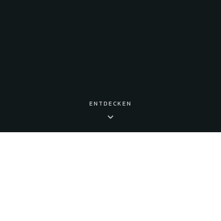
ENTDECKEN
UNSERE ANLAGE
Alles für deinen perfekten
Tennistag
Vom Match auf rotem Sand bis zum geselligen Ausklang im