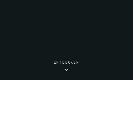
ENTDECKEN
UNSERE ANLAGE
Alles für deinen perfekten
Tennistag
Vom Match auf rotem Sand bis zum geselligen Ausklang im